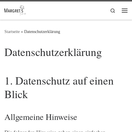
Zum Inhalt springen
Search
Me
Startseite
»
Datenschutz­erklärung
Datenschutz­erklärung
1. Datenschutz auf einen
Blick
Allgemeine Hinweise